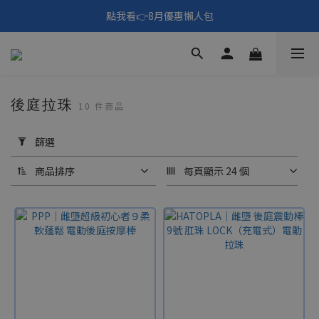
🎑《仲夏夜之淫夢》野獸先輩主題展！🙌點我看活動內容🙌
點我看👉8月優惠懶人包
填寫問券拿 69元折扣🧧
🎑《仲夏夜之淫夢》野獸先輩主題展！🙌點我看活動內容🙌
後庭拉珠
10 件商品
套
用
篩選
篩
選
商品排序
每頁顯示 24 個
(0/20)
價格
(NT$)
~