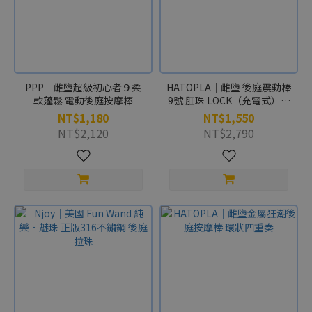
品
牌
HATOPLA
(1)
PPP｜雌墮超級初心者９柔
HATOPLA｜雌墮 後庭震動棒
軟蓬鬆 電動後庭按摩棒
9號 肛珠 LOCK（充電式）電
動拉珠
NT$1,180
NT$1,550
NT$2,120
NT$2,790