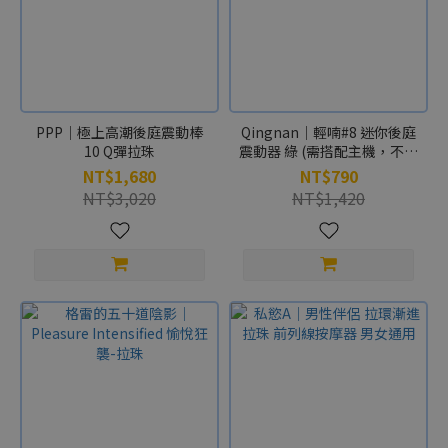
PPP｜極上高潮後庭震動棒
Qingnan｜輕喃#8 迷你後庭
10 Q彈拉珠
震動器 綠 (需搭配主機，不可
單獨使用)
NT$1,680
NT$790
NT$3,020
NT$1,420