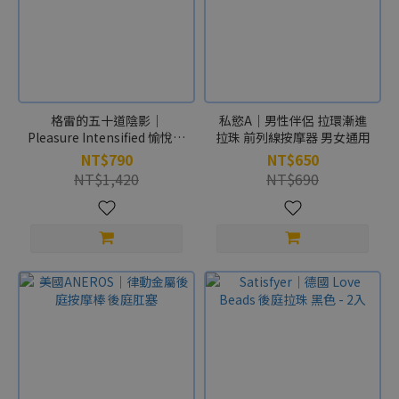
格雷的五十道陰影｜
私慾A｜男性伴侶 拉環漸進
Pleasure Intensified 愉悅狂
拉珠 前列線按摩器 男女通用
襲-拉珠
NT$790
NT$650
NT$1,420
NT$690