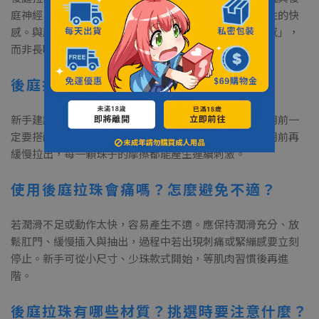
庭神經，珠珠大小由細到粗排列，能在抽離時帶來節奏性的快
感。與肛塞不同的是，拉珠設計著重「進出過程的變化感」，
而非長時間佩戴。
後庭拉珠該怎麼使用？新手可以嗎？
新手建議選擇柔軟矽膠材質、珠珠由小到大的設計，使用前一
定要搭配後庭專用潤滑液。可先慢慢插入幾顆適應，高潮前再
緩慢拉出，每一顆珠子的摩擦都能產生連續刺激。
使用後庭拉珠會痛嗎？怎麼避免不適？
若潤滑不足或動作太快，容易產生不適。應保持潤滑充分、放
鬆肛門、緩慢插入與抽出，過程中若出現刺痛或緊繃感要立刻
停止。新手可從小尺寸、少珠款式開始，等肌肉習慣後再進
階。
後庭拉珠有哪些材質？挑選時要注意什麼？