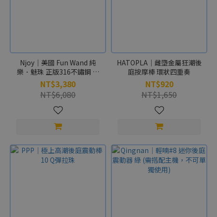
Njoy｜美國 Fun Wand 純
HATOPLA｜雌墮金屬狂潮後
樂．魅珠 正版316不鏽鋼 後
庭按摩棒 環狀四重奏
庭拉珠
NT$3,380
NT$920
NT$6,080
NT$1,650