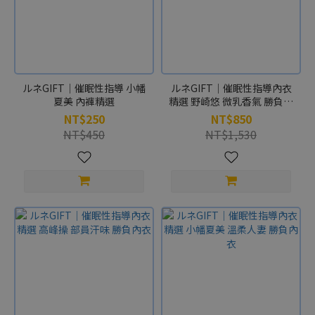
ルネGIFT｜催眠性指導 小幡
ルネGIFT｜催眠性指導內衣
夏美 內褲精選
精選 野崎悠 微乳香氣 勝負內
衣
NT$250
NT$850
NT$450
NT$1,530