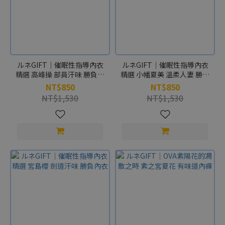
ルネGIFT｜催眠性指導內衣
ルネGIFT｜催眠性指導內衣
精選 高峰操 部員汗味 勝負內
精選 小幡夏美 溫柔人妻 勝負
衣
內衣
NT$850
NT$850
NT$1,530
NT$1,530