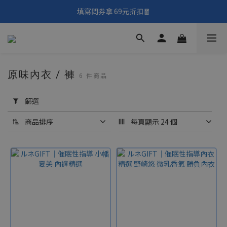
🎑《仲夏夜之淫夢》野獸先輩主題展！🙌點我看活動內容🙌
填寫問券拿 69元折扣🧧
🎑《仲夏夜之淫夢》野獸先輩主題展！🙌點我看活動內容🙌
原味內衣 / 褲
6 件商品
套
用
篩選
篩
選
商品排序
每頁顯示 24 個
(0/20)
價格
(NT$)
~