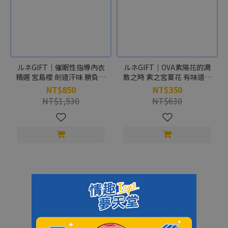
ルネGIFT｜催眠性指導內衣
ルネGIFT｜OVA紫陽花的凋
精選 宮島櫻 劍道汗味 勝負內
散之時 紫之宮夏花 有味道內
衣
褲
NT$850
NT$350
NT$1,530
NT$630