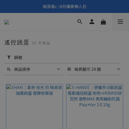
🎑《仲夏夜之淫夢》野獸先輩主題展！🙌點我看活動內容🙌
點我看👉8月優惠懶人包
填寫問券拿 69元折扣🧧
🎑《仲夏夜之淫夢》野獸先輩主題展！🙌點我看活動內容🙌
遙控跳蛋
38 件商品
套
用
篩選
篩
選
商品排序
每頁顯示 24 個
(0/20)
價格
(NT$)
~