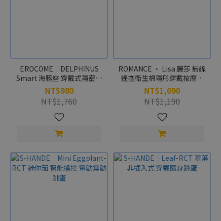
EROCOME｜DELPHINUS
ROMANCE ‧ Lisa 麗莎 無線
Smart 海豚座 穿戴式隱密強
遙控衛生棉隱形穿戴按摩器
震跳蛋 按摩器 智能版 可遙控
﹝磁吸固定內褲﹞
NT$980
NT$1,090
NT$1,760
NT$1,190