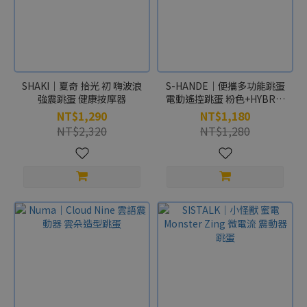
功
能
加
溫
SHAKI｜夏奇 拾光 初 嗨波浪
S-HANDE｜便攜多功能跳蛋
(1)
強震跳蛋 健康按摩器
電動遙控跳蛋 粉色+HYBRID
研究所 激熱MAX 男用輔助乳
NT$1,290
NT$1,180
震
霜 Plus+Ver 2.0 10g
NT$2,320
NT$1,280
動
(1)