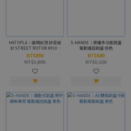
HATOPLA｜遠隔絶頂 静音設
S-HANDE｜便攜多功能跳蛋
計 STREET ROTOR KYUIN
電動遙控跳蛋 粉色
black 靜音跳蛋
NT$890
NT$680
NT$1,600
NT$1,220