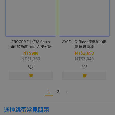
EROCOME｜伊珞 Cetus
AYCE｜G-Rider 穿戴拍拍衝
mini 鯨魚座 mini APP+遙控
刺棒 按摩棒
震動跳蛋 按摩器
NT$980
NT$1,690
NT$1,760
NT$3,040
1
2
遙控跳蛋常見問題