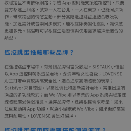
收穩定且不需依賴網路；手機 App 型則能支援遠距控制，只要
雙方都連上網路，就算一人在台北、一人在東京，也能同步操
作，帶來跨國的情慾互動。部分高階遙控跳蛋還結合吸吮功
能、加溫設計或音樂同步模式，能根據節奏變化震動，讓快感
更加多元。挑選時可以根據生活習慣與使用需求選擇最適合的
類型。
遙控跳蛋推薦哪些品牌？
在遙控跳蛋市場中，有幾個品牌相當受歡迎。SISTALK 小怪獸
以 App 遙控與萌系造型著稱，深受年輕女性喜愛；LOVENSE
則主打奢華質感與高安全性，適合追求高端體驗的玩家；
Satisfyer 來自德國，以高性價比和創新設計著稱，常推出遠端
操控的多功能款式；而 We-Vibe 則以專業的 App 系統與穩定連
線體驗廣受情侶推薦。選擇品牌時，建議根據需求考量：如果
注重互動與 App 功能，就選小怪獸或 We-Vibe；如果偏好高質
感與耐用性，LOVENSE 會是好選擇。
遙控跳蛋使用時需要搭配潤滑液嗎？