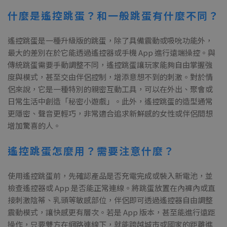
什麼是遙控跳蛋？和一般跳蛋有什麼不同？
遙控跳蛋是一種升級版的跳蛋，除了具備震動或吸吮功能外，
最大的差別在於它能透過遙控器或手機 App 進行遠端操控。與
傳統跳蛋需要手動調整不同，遙控跳蛋讓玩家能夠自由掌握強
度與模式，甚至交由伴侶控制，增添意想不到的刺激。對於情
侶來說，它是一種特別的親密互動工具，可以在外出、聚會或
日常生活中創造「秘密小遊戲」。此外，遙控跳蛋的造型通常
更隱密、聲音更輕巧，非常適合追求新鮮感的女性或伴侶間想
增加驚喜的人。
遙控跳蛋怎麼用？需要注意什麼？
使用遙控跳蛋前，先確認產品是否充電完成或裝入新電池，並
檢查遙控器或 App 是否能正常連線。將跳蛋放置在內褲內或直
接刺激陰蒂、乳頭等敏感部位，伴侶即可透過遙控器自由調整
震動模式，讓快感更有層次。若是 App 版本，甚至能進行遠距
操作，只要雙方在網路連線下，就能跨越城市或國家的距離進