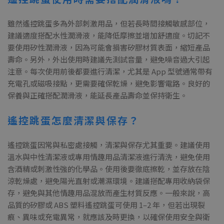
雖然遙控跳蛋多為外部刺激用品，但若長時間接觸敏感部位，
建議適度搭配水性潤滑液，能降低摩擦並增加舒適度。切記不
要使用矽性潤滑液，因為可能會損害矽膠材質表面，縮短產品
壽命。另外，外出使用時建議先測試音量，避免噪音過大引起
注意。每次使用前後都要進行清潔，尤其是 App 型號通常帶有
充電孔或磁吸接點，更需要確保乾燥，避免影響電路。良好的
保養與正確搭配潤滑液，能延長產品壽命並保持衛生。
遙控跳蛋怎麼清潔與保存？
遙控跳蛋因常與私密處接觸，清潔與保存尤其重要。建議使用
溫水與中性清潔液或專用情趣用品清潔液進行清洗，避免使用
含酒精或刺激性強的化學品。使用後要徹底擦乾，並存放在陰
涼乾燥處，避免陽光直射或潮濕環境。建議搭配專用收納袋保
存，避免與其他情趣用品混放而產生材質反應。一般來說，高
品質的矽膠或 ABS 塑料遙控跳蛋可使用 1–2 年，但若出現裂
痕、異味或充電異常，就應該及時更換，以確保使用安全與衛