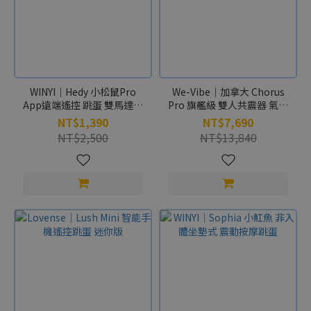
WINYI｜Hedy 小松鼠Pro
We-Vibe｜加拿大 Chorus
App遠端遙控 跳蛋 雙馬達震
Pro 旗艦級 雙人共震器 氣囊
動 按摩器 水藍
握感 智能遙控 宇宙紫
NT$1,390
NT$7,690
NT$2,500
NT$13,840