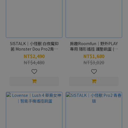
SISTALK｜小怪獸 白夜魔抑
房趣Roomfun｜野外PLAY
菌 Monster Dou Pro2青春
專用 隱形遙控 護墊跳蛋 (附
版 惡魔先生 震動跳蛋 首創抑
贈專用穿戴褲) L
NT$2,490
NT$1,680
菌技術
NT$4,480
NT$3,020