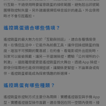
行互動。不過使用時要留意跳蛋的接收範圍，避免超出訊號範
圍導致控制失靈。另外建議選擇低噪音設計的產品，外出使用
時才不會引起尷尬。
遙控跳蛋適合哪些情境？
遙控跳蛋的最大魅力在於「互動與挑逗」，適合各種情境使
用。在情侶生活中，它能作為前戲工具，讓伴侶操控跳蛋的強
度，增加不可預期的驚喜感；在約會、看電影或外出逛街時，
玩家可以偷偷佩戴，讓另一半遠端操控，體驗「公共場所的小
刺激」。遠距離戀愛更是遙控跳蛋的大舞台，透過 App 操控，
即使分隔兩地也能保持親密感，讓關係更緊密。不論單身或有
伴，遙控跳蛋都能成為探索情趣的新選擇。
遙控跳蛋有哪些種類？
遙控跳蛋依控制方式主要分為兩類：實體遙控器型與手機 App
型。實體遙控器型操作直觀，適合情侶在同一空間內使用，接