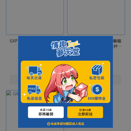
GXP｜雙子乙女 姐姐 名器飛
GXP｜異世界物語 傲嬌蝙蝠
機杯
娘 苗條半身 名器飛機杯
875g
NT$1,720
NT$1,720
NT$3,090
NT$3,090