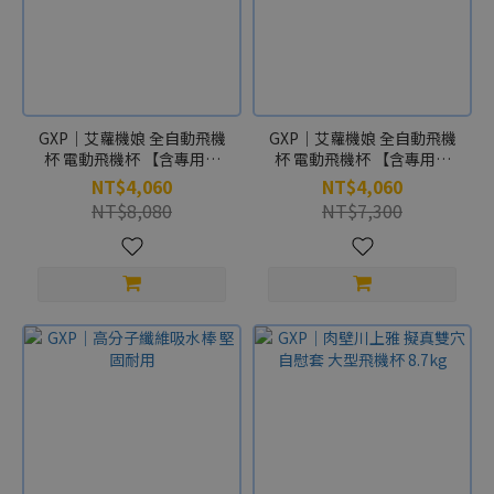
飛
機
杯
大
小
GXP｜艾蘿機娘 全自動飛機
GXP｜艾蘿機娘 全自動飛機
杯 電動飛機杯 【含專用內
杯 電動飛機杯 【含專用內
中
膽-美緒款】
膽-艾蘿款】
NT$4,060
NT$4,060
型
NT$8,080
NT$7,300
飛
機
杯
(4)
性
癖
集
合
不
獸