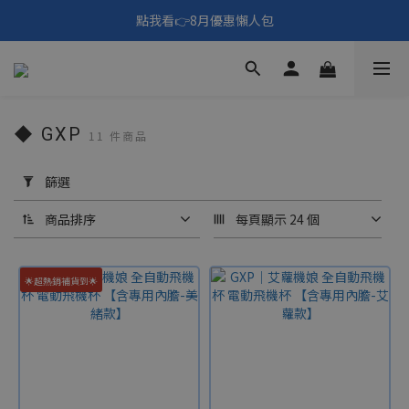
🎑《仲夏夜之淫夢》野獸先輩主題展！🙌點我看活動內容🙌
點我看👉8月優惠懶人包
填寫問券拿 69元折扣🧧
🎑《仲夏夜之淫夢》野獸先輩主題展！🙌點我看活動內容🙌
◆ GXP
11 件商品
套
用
篩選
篩
選
商品排序
每頁顯示 24 個
(0/20)
🌟超熱銷補貨到🌟
價格
(NT$)
~