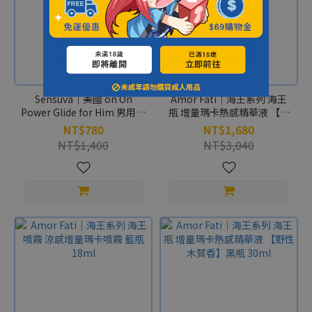
Sensuva｜美國 on On
Amor Fati｜海王系列 海王
Power Glide for Him 男用助
瓶 增量瑪卡熱感精華液 【沉
勃 按摩速效凝膠 - 50ml
穩木質香】灰瓶 30ml
NT$780
NT$1,680
NT$1,400
NT$3,040