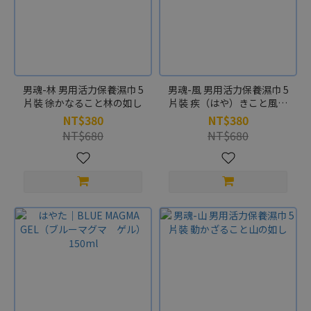
男魂-林 男用活力保養濕巾 5
男魂-風 男用活力保養濕巾 5
片裝 徐かなること林の如し
片裝 疾（はや）きこと風の
如く
NT$380
NT$380
NT$680
NT$680