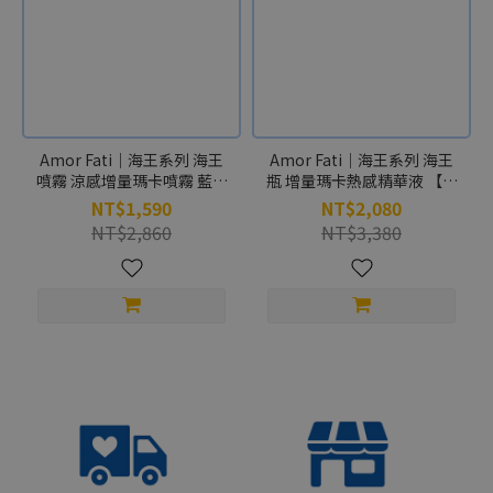
Amor Fati｜海王系列 海王
Amor Fati｜海王系列 海王
噴霧 涼感增量瑪卡噴霧 藍瓶
瓶 增量瑪卡熱感精華液 【野
18ml
性木質香】黑瓶 30ml
NT$1,590
NT$2,080
NT$2,860
NT$3,380