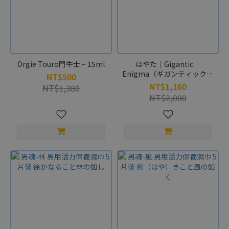
Orgie Touro鬥牛士 – 15ml
はやた｜Gigantic
Enigma（ギガンティックエ
NT$500
ニグマ）
NT$1,160
NT$1,380
NT$2,080