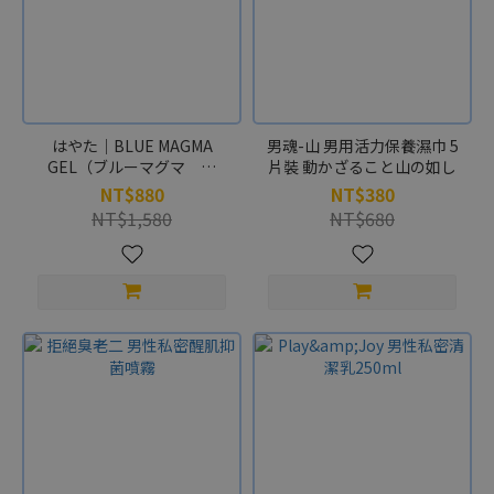
はやた｜BLUE MAGMA
男魂-山 男用活力保養濕巾 5
GEL（ブルーマグマ ゲ
片裝 動かざること山の如し
ル）150ml
NT$880
NT$380
NT$1,580
NT$680