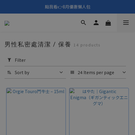
🎑《仲夏夜之淫夢》野獸先輩主題展！🙌點我看活動內容🙌
點我看👉8月優惠懶人包
填寫問券拿 69元折扣🧧
🎑《仲夏夜之淫夢》野獸先輩主題展！🙌點我看活動內容🙌
男性私密處清潔 / 保養
14 products
Apply
Filter
Filter
(0/20)
Sort by
24 Items per page
Price
Range
(NT$)
~