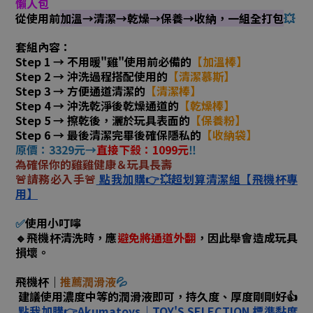
懶人包
從使用前
加溫→清潔→乾燥→保養→收納，一組全打包
💥
套組內容：
Step 1 → 不用暖"雞"使用前必備的
【加溫棒】
Step 2 → 沖洗過程搭配使用的
【清潔慕斯】
Step 3 → 方便通道清潔的
【清潔棒】
Step 4 → 沖洗乾淨後乾燥通道的
【乾燥棒】
Step 5 → 擦乾後，灑於玩具表面的
【保養粉】
Step 6 → 最後清潔完畢後確保隱私的
【收納袋】
原價：3329元→
直接下殺：1099元
‼️
為確保你的雞雞健康＆玩具長壽
🚨請務必入手🚨
點我加購👉💥超划算清潔組【飛機杯專
用】
✅
使用小叮嚀
🔹飛機杯清洗時，應
避免將通道外翻
，因此舉會造成玩具
損壞。
飛機杯｜
推薦潤滑液
💦
建議使用濃度中等的潤滑液即可，持久度、厚度剛剛好👍
點我加購👉Akumatoys｜TOY'S SELECTION 標準黏度