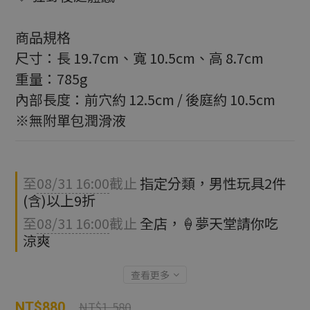
商品規格
尺寸：長 19.7cm、寬 10.5cm、高 8.7cm
重量：785g
內部長度：前穴約 12.5cm / 後庭約 10.5cm
※無附單包潤滑液
至
08/31 16:00
截止
指定分類，男性玩具2件
(含)以上9折
至
08/31 16:00
截止
全店，🍦夢天堂請你吃
涼爽
查看更多
NT$1,580
NT$880