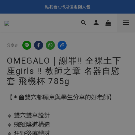
🎑《仲夏夜之淫夢》野獸先輩主題展！🙌點我看活動內容🙌
點我看👉8月優惠懶人包
填寫問券拿 69元折扣🧧
🎑《仲夏夜之淫夢》野獸先輩主題展！🙌點我看活動內容🙌
分享到
OMEGALO｜謝罪!! 全裸土下
座girls !! 教師之章 名器自慰
套 飛機杯 785g
【👩‍🏫雙穴都願意與學生分享的好老師】
🔸 雙穴雙享設計
🔸 蜿蜒陰道構造
🔸 狂野後庭體感