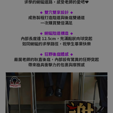
求學的蜿蜒道路，感受老師的愛吧❤
🔸 雙穴雙享設計 🔸
成熟製程打造陰道與後庭雙通道
一次購買雙倍滿足
🔸 蜿蜒陰道構造 🔸
內部長度達 12.5cm，充滿點狀肉球突起
如同蜿蜒的求學路徑，祝學生畢業快樂
🔸 狂野後庭體感 🔸
嚴厲老師的耿直後庭，內部設有驚異的狂野突起
帶來極具衝擊力的包裹與摩擦感