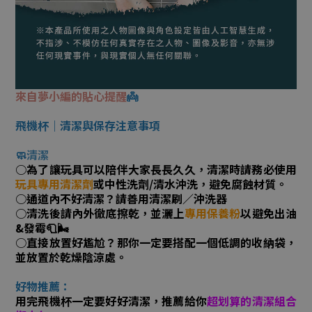
來自夢小編的貼心提醒
👼
飛機杯｜清潔與保存注意事項
🧼
清潔
○為了讓玩具可以陪伴大家長長久久，清潔時請務必使用
玩具專用清潔劑
或中性洗劑/清水沖洗，避免腐蝕材質。
○通道內不好清潔？請善用清潔刷／沖洗器
○清洗後請內外徹底擦乾，並灑上
專用保養粉
以避免出油
&發霉🧻🌬️
○直接放置好尷尬？那你一定要搭配一個低調的收納袋，
並放置於乾燥陰涼處。
好物推薦：
用完飛機杯一定要好好清潔，推薦給你
超划算的清潔組合