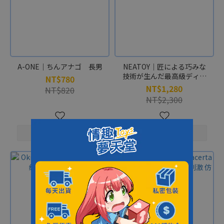
A-ONE｜ちんアナゴ 長男
NEATOY｜匠による巧みな
技術が生んだ最高級ディル
NT$780
ド Ｌサイズ
NT$1,280
NT$820
NT$2,300