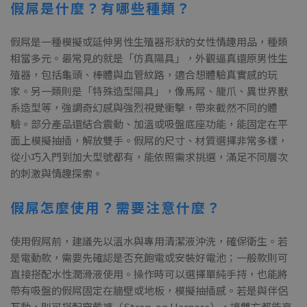
假屌是什麼？有哪些種類？
假屌是一種模擬或延伸男性生殖器形狀的女性情趣用品，種類
相當多元。最常見的就是「仿真陽具」，外觀逼真還原男性生
殖器，包括龜頭、棒體與血管紋路，適合想體驗真實感的玩
家。另一類則是「特殊造型陽具」，像馬屌、龍爪、異世界獸
系造型等，強調奇幻感與強烈視覺衝擊，帶來截然不同的體
驗。部分產品還結合震動、加溫或吸盤底座功能，能固定在平
面上模擬抽插，解放雙手。假屌的尺寸、材質選擇非常多樣，
從小巧入門到加大型號都有，能依照需求挑選，滿足不同層次
的刺激與情趣探索。
假屌怎麼使用？需要注意什麼？
使用假屌前，建議先以溫水與專用清潔液沖洗，確保衛生。若
是電動款，需要先確認是否充飽電或安裝好電池；一般款則可
直接搭配水性潤滑液使用。操作時可以選擇單純手持，也能將
帶有吸盤的假屌固定在牆壁或地板，模擬抽插感。若是與伴侶
互動，則可搭配穿戴褲（Strap-on Harness），讓雙方都能享