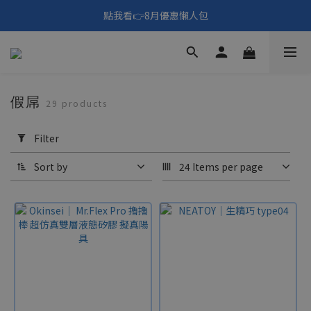
🎑《仲夏夜之淫夢》野獸先輩主題展！🙌點我看活動內容🙌
點我看👉8月優惠懶人包
填寫問券拿 69元折扣🧧
🎑《仲夏夜之淫夢》野獸先輩主題展！🙌點我看活動內容🙌
假屌
29 products
Apply
Filter
Filter
(0/20)
Sort by
24 Items per page
Price
Range
(NT$)
~