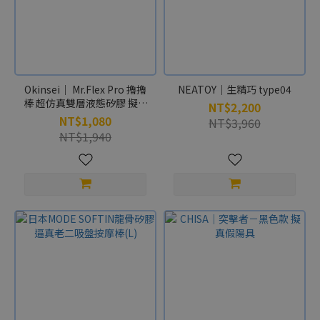
品
牌
A-
one
(3)
Okinsei｜ Mr.Flex Pro 擼擼
NEATOY｜生精巧 type04
棒 超仿真雙層液態矽膠 擬真
NT$2,200
EXE
陽具
NT$1,080
NT$3,960
(2)
NT$1,940
Magic
eyes
(2)
N.P.G
(3)
功
能
轉
珠