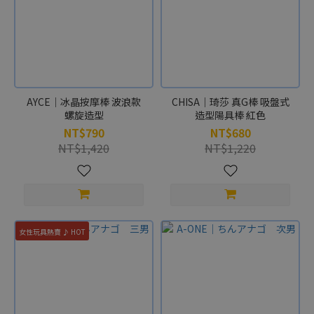
AYCE｜冰晶按摩棒 波浪款
CHISA｜琦莎 真G棒 吸盤式
螺旋造型
造型陽具棒 紅色
NT$790
NT$680
NT$1,420
NT$1,220
女性玩具熱賣 ♪ HOT