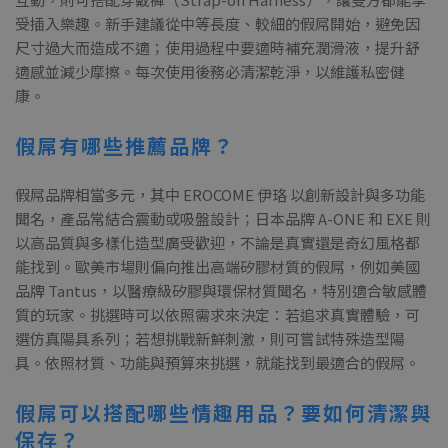
受插入樂趣。新手建議從中等長度、較細的假屌開始，避免因
尺寸過大而造成不適；使用過程中要適時補充潤滑液，提升舒
適感並減少摩擦。每次使用後務必清潔乾淨，以維護私密健
康。
假屌有哪些推薦品牌？
假屌品牌相當多元，其中 EROCOME 伊珞 以創新設計與多功能
聞名，產品常結合震動或吸盤設計；日本品牌 A-ONE 和 EXE 則
以高品質與多樣化造型廣受歡迎，不論是真實還是奇幻風格都
能找到。歐美市場則偏向推出高端矽膠材質的假屌，例如美國
品牌 Tantus，以醫療級矽膠與環保材質聞名，特別適合敏感體
質的玩家。挑選時可以依照需求來決定：若追求真實體驗，可
選仿真陽具系列；若想挑戰新鮮刺激，則可嘗試特殊造型陽
具。依照材質、功能與預算來挑選，就能找到最適合的假屌。
假屌可以搭配哪些情趣用品？要如何清潔與
保存？