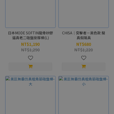
(1)
仿
真
(2)
加
日本MODE SOFTIN龍骨矽膠
CHISA｜突擊者－黑色款 擬
溫
逼真老二吸盤按摩棒(L)
真假陽具
(1)
NT$1,190
NT$680
NT$1,290
NT$1,220
伸
縮
(3)
震
動
(3)