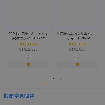
PPP｜純国産 ぷにっとり
純国産 ぷにっとりあるカー
ある大型ディルド12cm
ブディルド 20cm
NT$3,699
NT$1,050
NT$12,020
NT$1,890
1
2
假屌常見問題