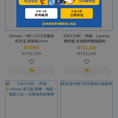
Okinsei｜MR. CUTE可愛粉
EROCOME｜伊珞．Lacerta
紅先生 假陽具14cm
蠍虎座 全自動伸縮抽插刺激
仿真陽具按摩棒
NT$950
NT$1,280
NT$1,710
NT$2,300