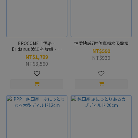
EROCOME｜伊珞．
性愛快感7吋仿真噴水吸盤棒
Eridanus 波江座 旋轉、抽
NT$590
插、震動三合一 仿真陽具按
NT$1,799
NT$930
摩棒
NT$3,560