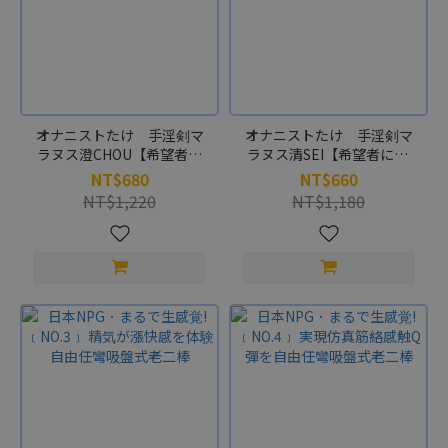
オナニストたけ 手淫剣マ
オナニストたけ 手淫剣マ
ラヌス澄CHOU【希望者に
ラヌス清SEI【希望者にM-
M-ZAKKA限定アクリルキー
ZAKKA限定アクリルキーホ
NT$680
NT$660
ホルダープレゼント!!】
ルダープレゼント!!】
NT$1,220
NT$1,180