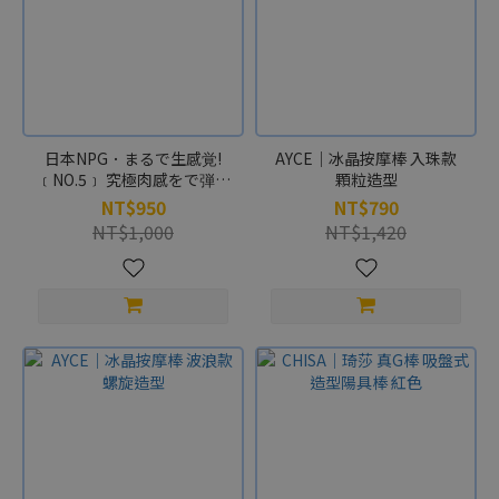
日本NPG．まるで生感覚!
AYCE｜冰晶按摩棒 入珠款
﹝NO.5﹞ 究極肉感をで弾力
顆粒造型
と感触自由任彎吸盤式老二
NT$950
NT$790
棒
NT$1,000
NT$1,420