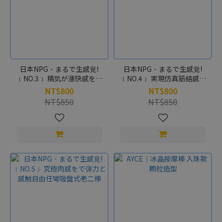
日本NPG．まるで生感覚!
日本NPG．まるで生感覚!
﹝NO.3﹞ 精気が漲快感を体
﹝NO.4﹞ 実現仿真筋絡感触
験自由任彎吸盤式老二棒
Q彈を自由任彎吸盤式老二棒
NT$800
NT$800
NT$850
NT$850