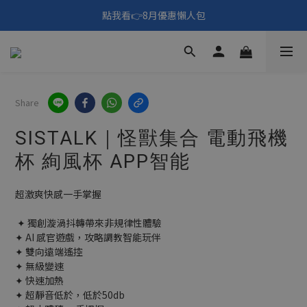
🎑《仲夏夜之淫夢》野獸先輩主題展！🙌點我看活動內容🙌
填寫問券拿 69元折扣🧧
🎑《仲夏夜之淫夢》野獸先輩主題展！🙌點我看活動內容🙌
Share
SISTALK｜怪獸集合 電動飛機
杯 絢風杯 APP智能
超激爽快感一手掌握
 ✦ 獨創漩渦抖轉帶來非規律性體驗
✦ AI 感官遊戲，攻略調教智能玩伴
✦ 雙向遠端遙控
✦ 無級變速
✦ 快速加熱
✦ 超靜音低於，低於50db