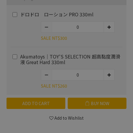
ドロドロ ローション PRO 330ml
SALE NT$300
Akumatoys｜TOY'S SELECTION 超高黏度潤滑
液 Great Hard 330ml
SALE NT$260
ADD TO CART
BUY NOW
Add to Wishlist