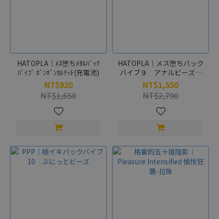
HATOPLA｜ﾒｽ堕ちﾒﾀﾙﾊﾞｯｸ
HATOPLA｜メス堕ちバック
ﾊﾞｲﾌﾞ ﾎﾞﾝﾎﾞﾝｶﾙﾃｯﾄ(充電池)
バイブ９ アナルビーズ
LOCK(充電池)
NT$920
NT$1,550
NT$1,650
NT$2,790