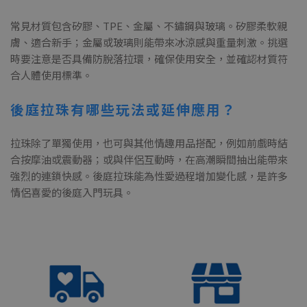
常見材質包含矽膠、TPE、金屬、不鏽鋼與玻璃。矽膠柔軟親
膚、適合新手；金屬或玻璃則能帶來冰涼感與重量刺激。挑選
時要注意是否具備防脫落拉環，確保使用安全，並確認材質符
合人體使用標準。
後庭拉珠有哪些玩法或延伸應用？
拉珠除了單獨使用，也可與其他情趣用品搭配，例如前戲時結
合按摩油或震動器；或與伴侶互動時，在高潮瞬間抽出能帶來
強烈的連鎖快感。後庭拉珠能為性愛過程增加變化感，是許多
情侶喜愛的後庭入門玩具。