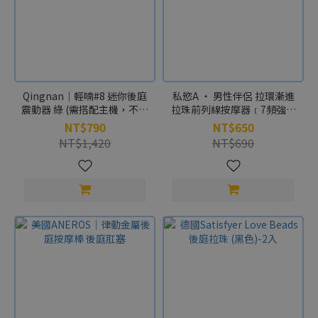
Qingnan｜輕喃#8 迷你後庭
私慾A ‧ 男性伴侶 拉環漸進
震動器 綠 (需搭配主機，不可
拉珠前列線按摩器﹝7頻強震
單獨使用)
+波段脈衝+親膚硅膠+快捷充
NT$790
NT$650
電﹞男女通用【特別提供保
NT$1,420
NT$690
固6個月】