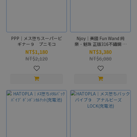
品
牌
HATOPLA
(1)
PPP｜メス堕ちスーパービ
Njoy｜美國 Fun Wand 純
ギナー９ プニモコ
樂．魅珠 正版316不鏽鋼 後
庭拉珠
NT$1,180
NT$3,380
NT$2,120
NT$6,080