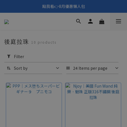
🎑《仲夏夜之淫夢》野獸先輩主題展！🙌點我看活動內容🙌
點我看👉8月優惠懶人包
填寫問券拿 69元折扣🧧
🎑《仲夏夜之淫夢》野獸先輩主題展！🙌點我看活動內容🙌
後庭拉珠
10 products
Apply
Filter
Filter
(0/20)
Sort by
24 Items per page
Price
Range
(NT$)
~