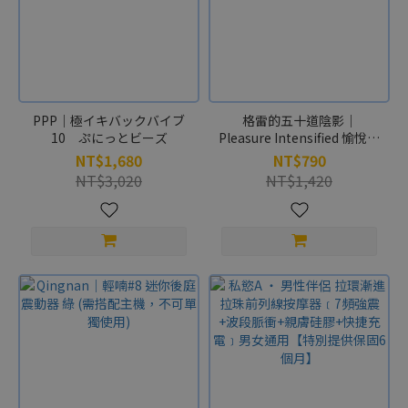
PPP｜極イキバックバイブ
格雷的五十道陰影｜
10 ぷにっとビーズ
Pleasure Intensified 愉悅狂
襲-拉珠
NT$1,680
NT$790
NT$3,020
NT$1,420