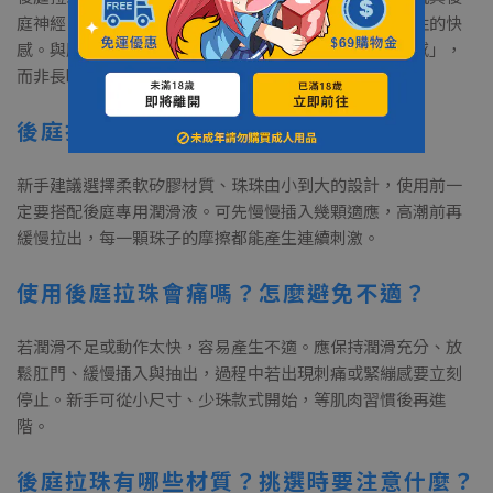
庭神經，珠珠大小由細到粗排列，能在抽離時帶來節奏性的快
感。與肛塞不同的是，拉珠設計著重「進出過程的變化感」，
而非長時間佩戴。
後庭拉珠該怎麼使用？新手可以嗎？
新手建議選擇柔軟矽膠材質、珠珠由小到大的設計，使用前一
定要搭配後庭專用潤滑液。可先慢慢插入幾顆適應，高潮前再
緩慢拉出，每一顆珠子的摩擦都能產生連續刺激。
使用後庭拉珠會痛嗎？怎麼避免不適？
若潤滑不足或動作太快，容易產生不適。應保持潤滑充分、放
鬆肛門、緩慢插入與抽出，過程中若出現刺痛或緊繃感要立刻
停止。新手可從小尺寸、少珠款式開始，等肌肉習慣後再進
階。
後庭拉珠有哪些材質？挑選時要注意什麼？