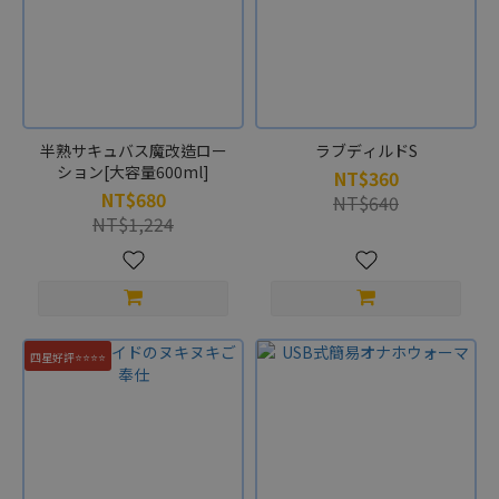
合
不
獸
控
制
半熟サキュバス魔改造ロー
ラブディルドS
(4)
ション[大容量600ml]
NT$360
NT$680
NT$640
NT$1,224
四星好評⭐⭐⭐⭐