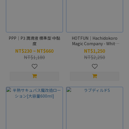
■■□□□
中低刺激度
(5)
■□□□□
低刺激度
PPP｜P3 潤滑液 標準型 中黏
HOTFUN｜Hachidokoro
(1)
度
Magic Company - White
World Calling Edition
NT$230 ~ NT$660
NT$1,250
Stimulation Up Hard
品
NT$1,180
NT$2,250
Version
牌
A-
one
(1)
KMP
(1)
性
癖
集