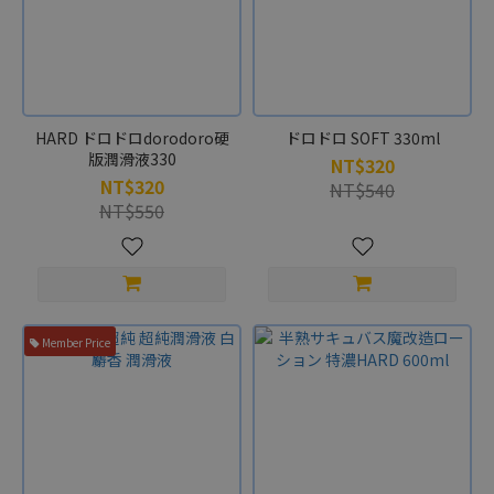
飛
機
杯
大
小
HARD ドロドロdorodoro硬
ドロドロ SOFT 330ml
小
版潤滑液330
NT$320
型
NT$320
NT$540
飛
NT$550
機
杯
(8)
中
型
Member Price
飛
機
杯
(76)
大