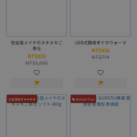
性処理メイドのヌキヌキご
USB式簡易オナホウォーマ
奉仕
NT$430
NT$920
NT$774
NT$1,650
五星滿級🌟🌟🌟🌟🌟
Member Price