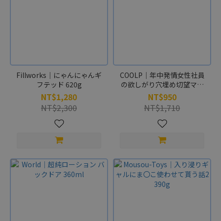
Fillworks｜にゃんにゃんギ
COOLP｜年中発情女性社員
フテッド 620g
の欲しがり穴埋め切望マッ
チング 430g
NT$1,280
NT$950
NT$2,300
NT$1,710