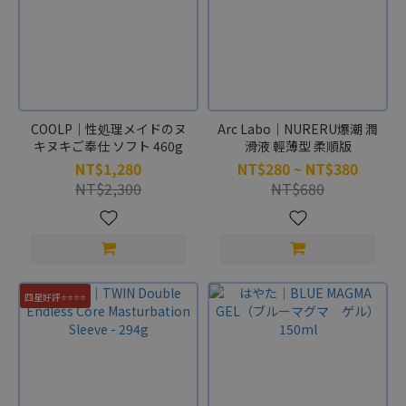
COOLP｜性処理メイドのヌ
Arc Labo｜NURERU爆潮 潤
キヌキご奉仕 ソフト 460g
滑液 輕薄型 柔順版
NT$1,280
NT$280 ~ NT$380
NT$2,300
NT$680
四星好評⭐⭐⭐⭐