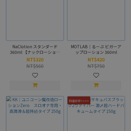
NaClotion スタンダード
MOTLAB｜るーぶ ビガーア
360ml 【ナックローション
ップローション 360ml
スタンダード 塩分配合の高
NT$320
NT$420
浸透ローション】
NT$560
NT$750
四星好評⭐⭐⭐⭐