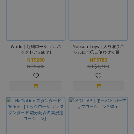
World｜超純ローション バ
Mousou-Toys｜入り浸りギ
ックドア 360ml
ャルにま〇こ使わせて貰う
話2 390g
NT$280
NT$780
NT$500
NT$1,400