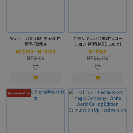
型
飛
機
杯
(11)
World｜超純 超純潤滑液 白
半熟サキュバス魔改造ロー
使
麝香 潤滑液
ション 特濃HARD 600ml
用
NT$180 ~ NT$250
NT$680
感
NT$450
NT$1,570
受
■■■■■
高刺激度
(3)
Member Price
■■■■□
中高刺激度
(12)
■■■□□
中等刺激度
(9)