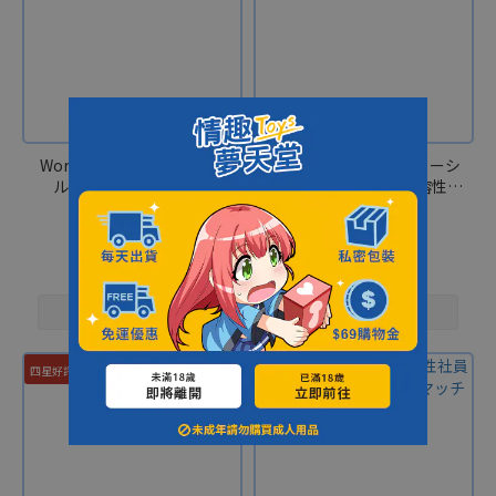
World｜超純ローション ミ
Arc Labo｜NURERUローシ
ルキーモイスト 150ml
ョンmassage oil(水溶性)
250ml
NT$180
NT$390
NT$320
NT$700
四星好評⭐⭐⭐⭐
四星好評⭐⭐⭐⭐