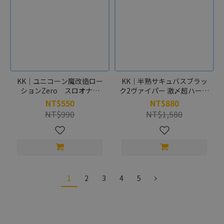
KK｜ユニコーン魔改造ロー
KK｜半熟サキュバスブラッ
ションZero スロオナ専
ク2ヴァイパー 激〆超ハード
用・高潤滑＆超持続タイプ
バキュームタイプ 150g
NT$550
NT$880
250g
NT$990
NT$1,580
1
2
3
4
5