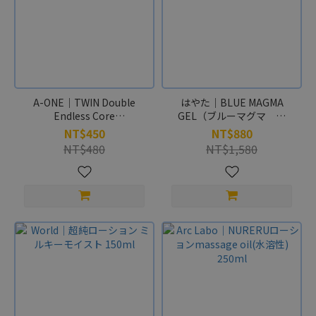
A-ONE｜TWIN Double
はやた｜BLUE MAGMA
Endless Core
GEL（ブルーマグマ ゲ
Masturbation Sleeve -
ル）150ml
NT$450
NT$880
294g
NT$480
NT$1,580