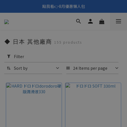
🎑《仲夏夜之淫夢》野獸先輩主題展！🙌點我看活動內容🙌
點我看👉8月優惠懶人包
填寫問券拿 69元折扣🧧
🎑《仲夏夜之淫夢》野獸先輩主題展！🙌點我看活動內容🙌
◆ 日本 其他廠商
155 products
Apply
Filter
Filter
(0/20)
Sort by
24 Items per page
Price
Range
(NT$)
~