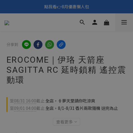
🎑《仲夏夜之淫夢》野獸先輩主題展！🙌點我看活動內容🙌
點我看👉8月優惠懶人包
填寫問券拿 69元折扣🧧
🎑《仲夏夜之淫夢》野獸先輩主題展！🙌點我看活動內容🙌
分享到
EROCOME｜伊珞 天箭座
SAGITTA RC 延時鎖精 遙控震
動環
至
08/31 16:00
截止
全店，🍦夢天堂請你吃涼爽
至
09/01 04:00
截止
全店，8/1-8/31 香片兩款隨機 送完為止
查看更多