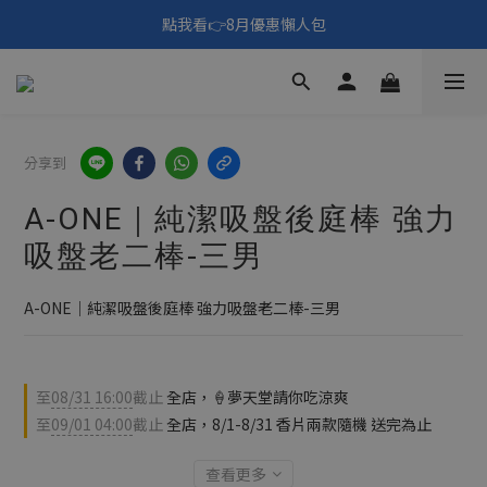
🎑《仲夏夜之淫夢》野獸先輩主題展！🙌點我看活動內容🙌
點我看👉8月優惠懶人包
填寫問券拿 69元折扣🧧
🎑《仲夏夜之淫夢》野獸先輩主題展！🙌點我看活動內容🙌
分享到
A-ONE｜純潔吸盤後庭棒 強力
吸盤老二棒-三男
A-ONE｜純潔吸盤後庭棒 強力吸盤老二棒-三男
至
08/31 16:00
截止
全店，🍦夢天堂請你吃涼爽
至
09/01 04:00
截止
全店，8/1-8/31 香片兩款隨機 送完為止
查看更多