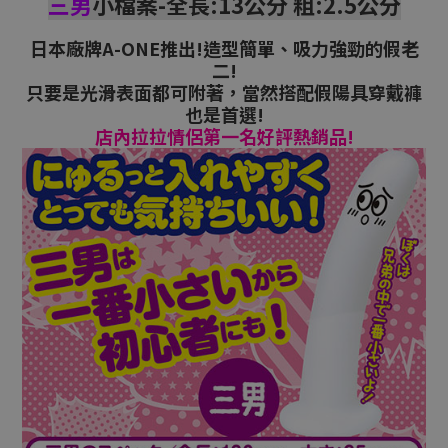
三男
小檔案-全長:13公分 粗:2.5公分
日本廠牌A-ONE推出!造型簡單、吸力強勁的假老
二!
只要是光滑表面都可附著，當然搭配假陽具穿戴褲
也是首選!
店內拉拉情侶第一名好評熱銷品!