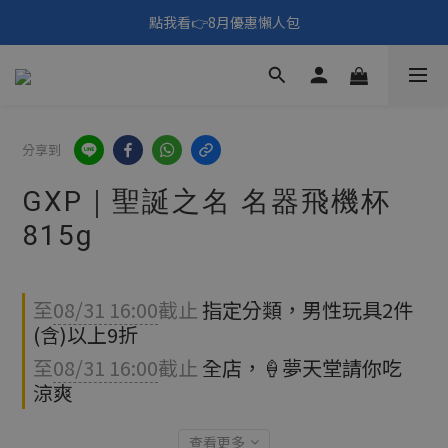
🎑《仲夏夜之淫夢》野獸先輩主題展！🙌點我看活動內容🙌
點我看👉8月優惠懶人包
填寫問券拿 69元折扣🧧
🎑《仲夏夜之淫夢》野獸先輩主題展！🙌點我看活動內容🙌
分享到
GXP｜聖誕之名 名器飛機杯
815g
至
08/31 16:00
截止
指定分類，男性玩具2件
(含)以上9折
至
08/31 16:00
截止
全店，🍦夢天堂請你吃
涼爽
查看更多