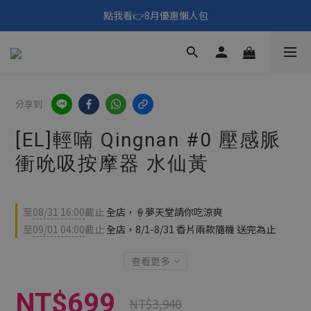
🎑《仲夏夜之淫夢》野獸先輩主題展！🙌點我看活動內容🙌
點我看👉8月優惠懶人包
填寫問券拿 69元折扣🧧
🎑《仲夏夜之淫夢》野獸先輩主題展！🙌點我看活動內容🙌
分享到
[EL]輕喃 Qingnan #0 壓感脈
衝吮吸按摩器 水仙黃
至
08/31 16:00
截止
全店，🍦夢天堂請你吃涼爽
至
09/01 04:00
截止
全店，8/1-8/31 香片兩款隨機 送完為止
查看更多
NT$699
NT$3,940