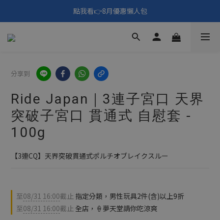
🎑《仲夏夜之淫夢》野獸先輩主題展！🙌點我看活動內容🙌
點我看👉8月優惠懶人包
填寫問券拿 69元折扣🧧
🎑《仲夏夜之淫夢》野獸先輩主題展！🙌點我看活動內容🙌
分享到
Ride Japan｜3連子宮口 天界
突破子宮口 貫通式 自慰套 -
100g
【3連CQ】天界突破貫通式ポルチオブレイクスルー
至
08/31 16:00
截止
指定分類，男性玩具2件(含)以上9折
至
08/31 16:00
截止
全店，🍦夢天堂請你吃涼爽