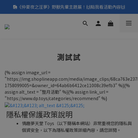
🎑《仲夏夜之淫夢》野獸先輩主題展！🙌點我看活動內容🙌
🎑《仲夏夜之淫夢》野獸先輩主題展！🙌點我看活動內容🙌
點我看👉8月優惠懶人包
填寫問券拿 69元折扣🧧
🎑《仲夏夜之淫夢》野獸先輩主題展！🙌點我看活動內容🙌
測試試
{% assign image_url =
"https://img.shoplineapp.com/media/image_clips/68ca763e2378
1758099005=&owner_id=64ab6b6412ce11008c39efb3" %}{%
assign alt_text = "整月活動" %}{% assign link_url =
"https://www.dp.toys/categories/recommend" %}
隱私權保護政策說明
情趣夢天堂 Toys（以下簡稱本網站）非常重視您的隱私與
個資安全，以下為隱私權政策詳細內容，請您詳閱。