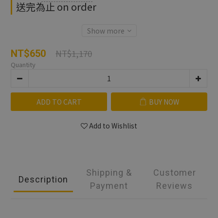
送完為止 on order
Show more
NT$1,170
NT$650
Quantity
ADD TO CART
BUY NOW
Add to Wishlist
Shipping &
Customer
Description
Payment
Reviews