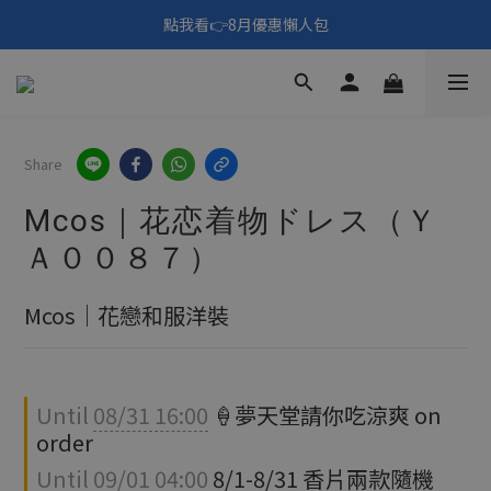
🎑《仲夏夜之淫夢》野獸先輩主題展！🙌點我看活動內容🙌
點我看👉8月優惠懶人包
填寫問券拿 69元折扣🧧
🎑《仲夏夜之淫夢》野獸先輩主題展！🙌點我看活動內容🙌
Share
Mcos｜花恋着物ドレス（Ｙ
Ａ００８７）
Mcos｜花戀和服洋裝
Until
08/31 16:00
🍦夢天堂請你吃涼爽 on
order
Until
09/01 04:00
8/1-8/31 香片兩款隨機