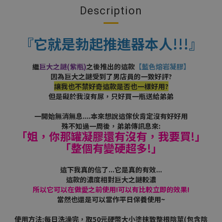
Description
『它就是勃起推進器本人!!!』
繼
巨大之謎(紫瓶)
之後推出的這款
【藍色熔岩凝膠】
因為巨大之謎受到了男店員的一致好評?
讓我也不禁好奇這款是否也一樣好用?
但是礙於我沒有屌，只好買一瓶送給弟弟
一開始無消無息....本來想說這傢伙肯定沒有好好用
殊不知過一周後，弟弟傳訊息來:
「姐，你那罐凝膠還有沒有，我要買!」
「整個有變硬超多!」
這下我真的信了...它是真的有效...
這款的濃度相對巨大之謎較濃
所以它可以在做愛之前使用!可以有比較立即的效果!
當然也還是可以當作平日保養使用~
使用方法:每日洗澡完，取50元硬幣大小塗抹致整根陰莖(包含陰