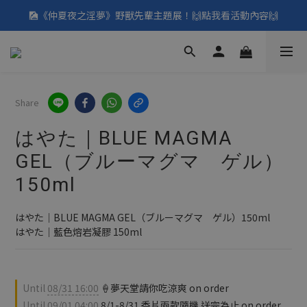
🎑《仲夏夜之淫夢》野獸先輩主題展！🙌點我看活動內容🙌
🎑《仲夏夜之淫夢》野獸先輩主題展！🙌點我看活動內容🙌
點我看👉8月優惠懶人包
填寫問券拿 69元折扣🧧
Share
🎑《仲夏夜之淫夢》野獸先輩主題展！🙌點我看活動內容🙌
はやた｜BLUE MAGMA
GEL（ブルーマグマ ゲル）
150ml
はやた｜BLUE MAGMA GEL（ブルーマグマ　ゲル）150ml
はやた｜藍色熔岩凝膠 150ml
Until
08/31 16:00
🍦夢天堂請你吃涼爽 on order
Until
09/01 04:00
8/1-8/31 香片兩款隨機 送完為止 on order