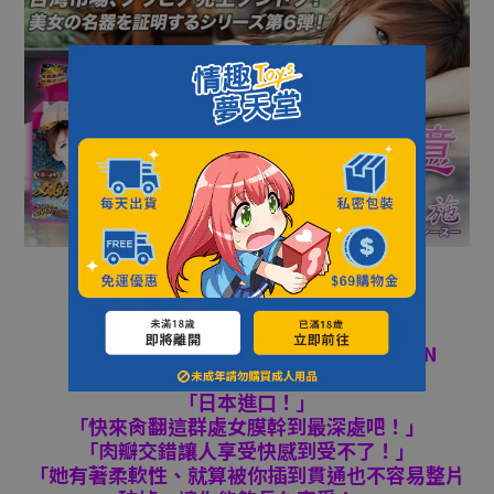
「讓您體會挑逗淫技大爆射！」
「方便自慰套、發射更快捷!!」
「快來肏翻這群處女膜幹到最深處吧！」
「直接接觸也沒問題的國產素材＆MADE IN
JAPAN。」
「日本進口！」
「快來肏翻這群處女膜幹到最深處吧！」
「肉瓣交錯讓人享受快感到受不了！」
「她有著柔軟性、就算被你插到貫通也不容易整片