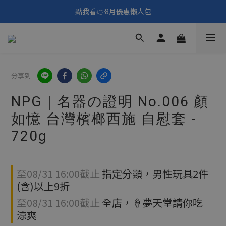
🎑《仲夏夜之淫夢》野獸先輩主題展！🙌點我看活動內容🙌
點我看👉8月優惠懶人包
填寫問券拿 69元折扣🧧
🎑《仲夏夜之淫夢》野獸先輩主題展！🙌點我看活動內容🙌
分享到
NPG｜名器の證明 No.006 顏
如憶 台灣檳榔西施 自慰套 -
720g
至
08/31 16:00
截止
指定分類，男性玩具2件
(含)以上9折
至
08/31 16:00
截止
全店，🍦夢天堂請你吃
涼爽