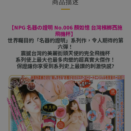
商品描述
【NPG 名器の證明 No.006 顏如憶 台灣檳榔西施
飛機杯】
世界矚目的「名器的證明」系列作，令人期待的第
六彈！
震撼台灣的美麗街頭天使的完全飛機杯
系列使上最大也最多肉壁的超真實大傑作！
保證讓你享受到系列史上最讚的刺激快感?