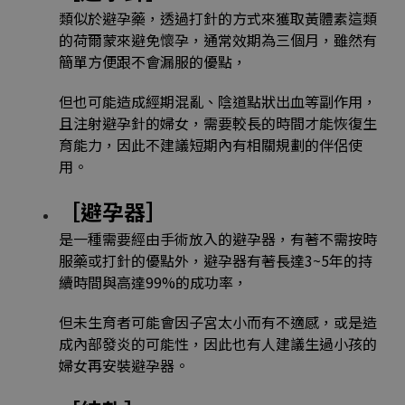
類似於避孕藥，透過打針的方式來獲取黃體素這類
的荷爾蒙來避免懷孕，通常效期為三個月，雖然有
簡單方便跟不會漏服的優點，
但也可能造成經期混亂、陰道點狀出血等副作用，
且注射避孕針的婦女，需要較長的時間才能恢復生
育能力，因此不建議短期內有相關規劃的伴侶使
用。
［避孕器］
是一種需要經由手術放入的避孕器，有著不需按時
服藥或打針的優點外，避孕器有著長達3~5年的持
續時間與高達99%的成功率，
但未生育者可能會因子宮太小而有不適感，或是造
成內部發炎的可能性，因此也有人建議生過小孩的
婦女再安裝避孕器。