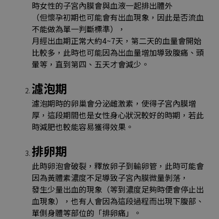
時女性的子宮內膜會與血液一起排出體外
（但懷孕初期也可能會有出血現象，因此是否流血
不能做為單一判斷標準），
月經出血期正常大約4~7天，第二天的血量會開始
比較多，此時也可能因為出血量增加導致腹痛、頭
暈等，直到第四、五天才會減少。
濾泡期
濾泡期時的卵巢會分泌雌激素，使得子宮內膜增
厚，這段期間也是女性身心狀況較好的時期，若此
時減肥也較能容易獲得效果。
排卵期
此時卵泡會破裂，釋放卵子到輸卵管，此時可能會
因為黃體素濃度不足導致子宮內膜微量剝落，
發生少量出血的現象（等到濃度足夠時便會停止出
血現象），也有人會因為這段過程而出現下腹部、
單側身體等部位的「排卵痛」。